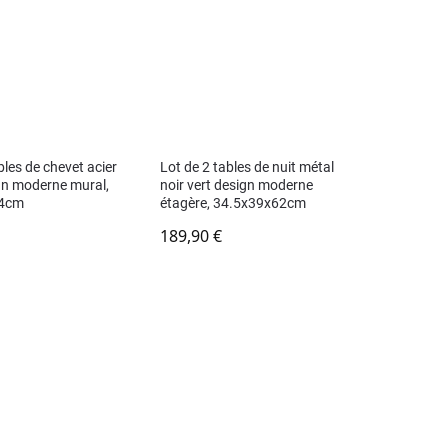
bles de chevet acier
Lot de 2 tables de nuit métal
gn moderne mural,
noir vert design moderne
44cm
étagère, 34.5x39x62cm
189,90
€