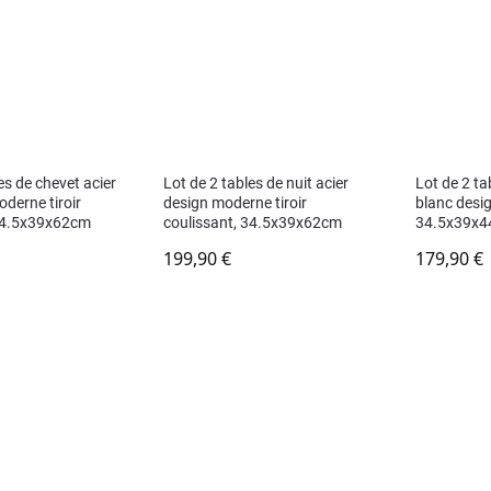
es de chevet acier
Lot de 2 tables de nuit acier
Lot de 2 ta
derne tiroir
design moderne tiroir
blanc desi
 34.5x39x62cm
coulissant, 34.5x39x62cm
34.5x39x
199,90
€
179,90
€