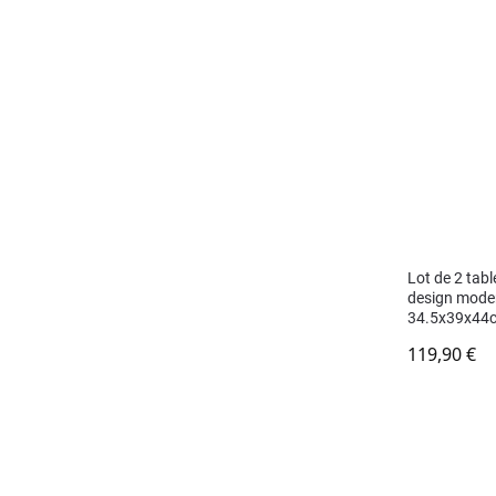
Lot de 2 tabl
design modern
34.5x39x44
119,90
€