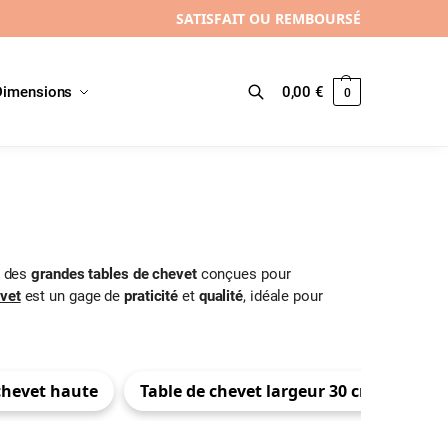
SATISFAIT OU REMBOURSÉ
Dimensions
0,00
€
0
Recherche
e des
grandes tables de chevet
conçues pour
evet
est un gage de
praticité
et
qualité
, idéale pour
chevet haute
Table de chevet largeur 30 cm