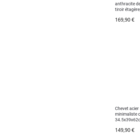
anthracite d
tiroir étagè
169,90
€
Chevet acie
minimaliste 
34.5x39x62
149,90
€