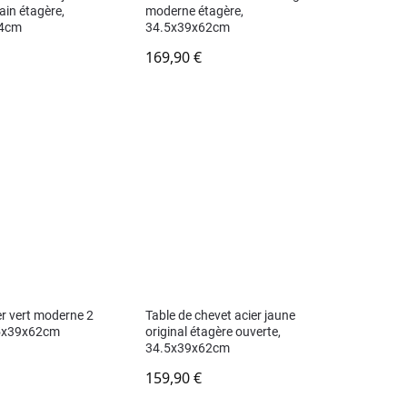
in étagère,
moderne étagère,
44cm
34.5x39x62cm
169,90
€
er vert moderne 2
Table de chevet acier jaune
4.5x39x62cm
original étagère ouverte,
34.5x39x62cm
159,90
€