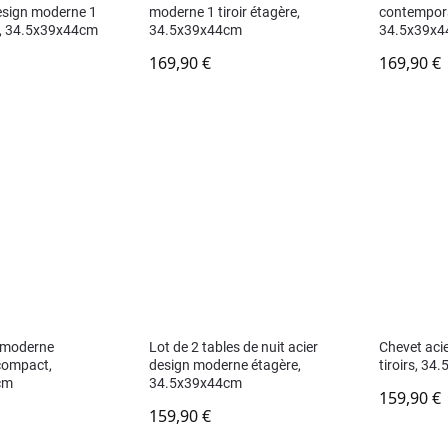
esign moderne 1
moderne 1 tiroir étagère,
contempora
re, 34.5x39x44cm
34.5x39x44cm
34.5x39x
169,90
€
169,90
€
r moderne
Lot de 2 tables de nuit acier
Chevet aci
compact,
design moderne étagère,
tiroirs, 3
cm
34.5x39x44cm
159,90
€
159,90
€