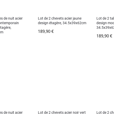
es de nuit acier
Lot de 2 chevets acier jaune
Lot de 2 ta
contemporain
design étagère, 34.5x39x62cm
design mod
étagère,
34.5x39x
189,90
€
cm
189,90
€
es de nuit acier
Lot de 2 chevets acier noir vert
Lot de 2 ch