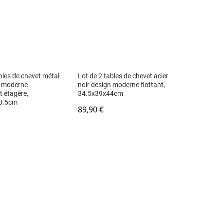
bles de chevet métal
Lot de 2 tables de chevet acier
n moderne
noir design moderne flottant,
t étagère,
34.5x39x44cm
0.5cm
89,90
€