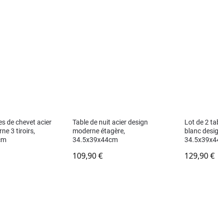
es de chevet acier
Table de nuit acier design
Lot de 2 ta
e 3 tiroirs,
moderne étagère,
blanc design
cm
34.5x39x44cm
34.5x39x
109,90
€
129,90
€