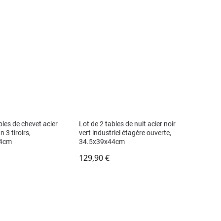
bles de chevet acier
Lot de 2 tables de nuit acier noir
 3 tiroirs,
vert industriel étagère ouverte,
44cm
34.5x39x44cm
129,90
€