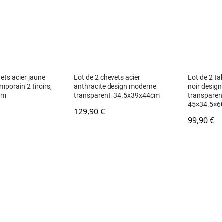
ets acier jaune
Lot de 2 chevets acier
Lot de 2 ta
porain 2 tiroirs,
anthracite design moderne
noir desig
cm
transparent, 34.5x39x44cm
transparen
45×34.5×6
129,90
€
99,90
€