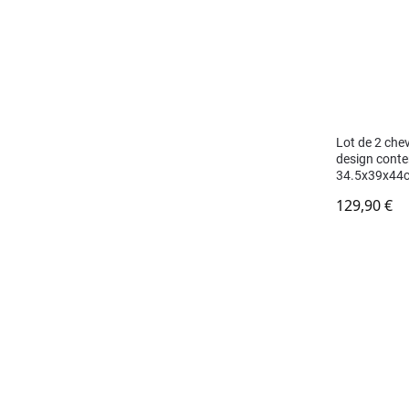
Lot de 2 chev
design contem
34.5x39x44
129,90
€