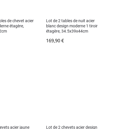
bles de chevet acier
Lot de 2 tables de nuit acier
erne étagère,
blanc design moderne 1 tiroir
62cm
étagère, 34.5x39x44cm
169,90
€
evets acier jaune
Lot de 2 chevets acier design