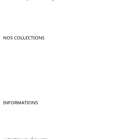
NOS COLLECTIONS
Table de chevet
Table de chevet bois
Table de chevet blanc
Table de chevet originale
Table de chevet murale
Table de chevet connectée
Table de chevet lot de 2
INFORMATIONS
À propos de Table-de-Chevet.fr
Nous contacter
FAQ