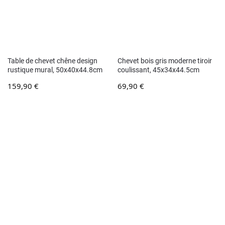
Table de chevet chêne design
Chevet bois gris moderne tiroir
rustique mural, 50x40x44.8cm
coulissant, 45x34x44.5cm
159,90
€
69,90
€