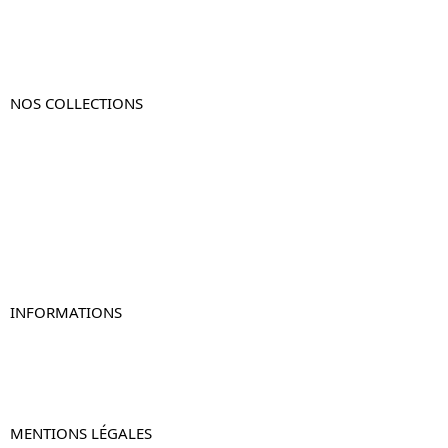
NOS COLLECTIONS
Table de chevet
Table de chevet bois
Table de chevet blanc
Table de chevet originale
Table de chevet murale
Table de chevet connectée
Table de chevet lot de 2
INFORMATIONS
À propos de Table-de-Chevet.fr
Nous contacter
FAQ
MENTIONS LÉGALES