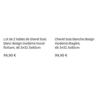
Lot de 2 tables de chevet bois
Chevet bois blanche design
blanc design moderne mural
moderne étagère,
flottant, 48.5×32.5x80cm
48.5×32.5x80cm
99,90
€
99,90
€