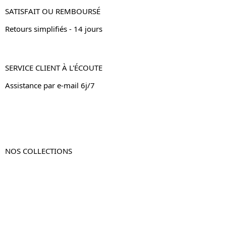
SATISFAIT OU REMBOURSÉ
Retours simplifiés - 14 jours
SERVICE CLIENT À L'ÉCOUTE
Assistance par e-mail 6j/7
NOS COLLECTIONS
Table de chevet
Table de chevet bois
Table de chevet blanc
Table de chevet originale
Table de chevet murale
Table de chevet connectée