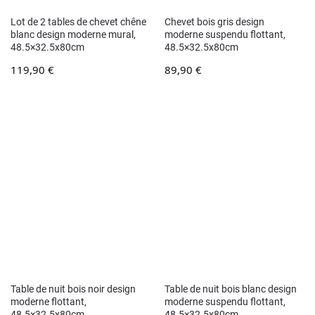
Lot de 2 tables de chevet chêne
Chevet bois gris design
blanc design moderne mural,
moderne suspendu flottant,
48.5×32.5x80cm
48.5×32.5x80cm
119,90
€
89,90
€
Table de nuit bois noir design
Table de nuit bois blanc design
moderne flottant,
moderne suspendu flottant,
48.5×32.5x80cm
48.5×32.5x80cm