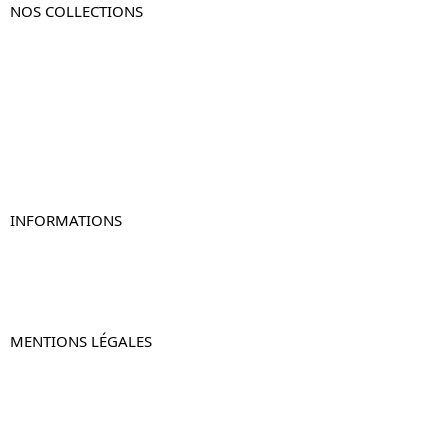
NOS COLLECTIONS
Table de chevet
Table de chevet bois
Table de chevet blanc
Table de chevet originale
Table de chevet murale
Table de chevet connectée
Table de chevet lot de 2
INFORMATIONS
À propos de Table-de-Chevet.fr
Nous contacter
FAQ
MENTIONS LÉGALES
Mentions légales
CGV & CGU
Politique de confidentialité
Retours & remboursements