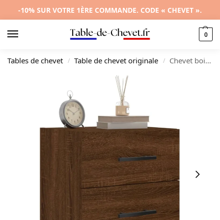
-10% SUR VOTRE 1ÈRE COMMANDE. CODE « CHEVET ».
0
Tables de chevet
Table de chevet originale
Chevet bois marron design moderne tiroir coulissant, 40x35x47.5cm
/
/