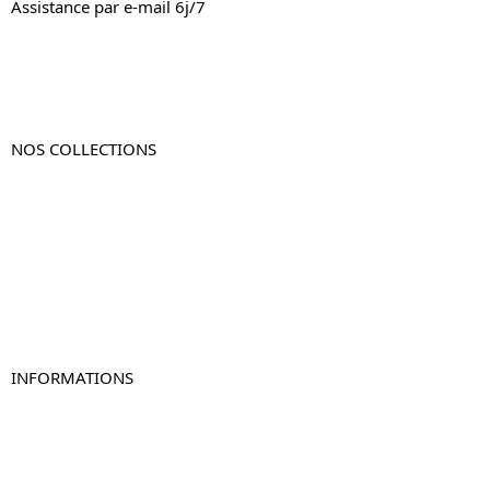
Assistance par e-mail 6j/7
NOS COLLECTIONS
Table de chevet
Table de chevet bois
Table de chevet blanc
Table de chevet originale
Table de chevet murale
Table de chevet connectée
Table de chevet lot de 2
INFORMATIONS
À propos de Table-de-Chevet.fr
Nous contacter
FAQ