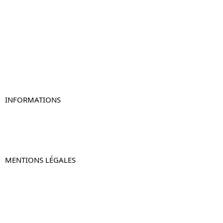
Table de chevet
Table de chevet bois
Table de chevet blanc
Table de chevet originale
Table de chevet murale
Table de chevet connectée
Table de chevet lot de 2
INFORMATIONS
À propos de Table-de-Chevet.fr
Nous contacter
FAQ
MENTIONS LÉGALES
Mentions légales
CGV & CGU
Politique de confidentialité
Retours & remboursements