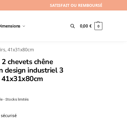
SATISFAIT OU REMBOURSÉ
Dimensions
0,00
€
0
Recherche
oirs, 41x31x80cm
 2 chevets chêne
 design industriel 3
s, 41x31x80cm
e - Stocks limités
sécurisé