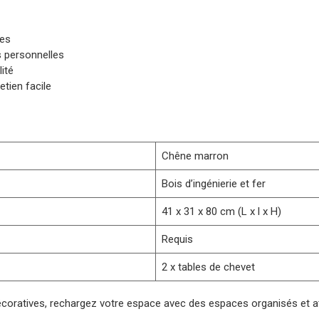
les
 personnelles
lité
etien facile
Chêne marron
Bois d’ingénierie et fer
41 x 31 x 80 cm (L x l x H)
Requis
2 x tables de chevet
décoratives, rechargez votre espace avec des espaces organisés et att