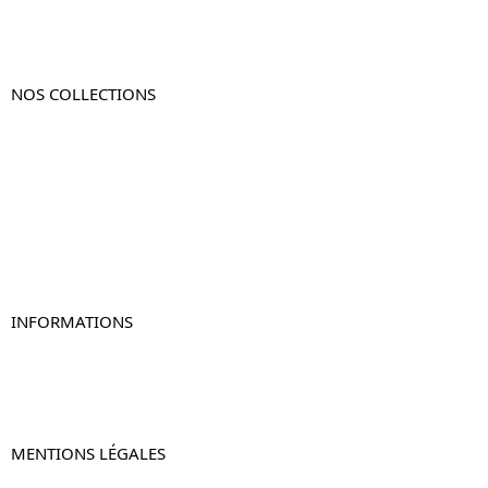
NOS COLLECTIONS
Table de chevet
Table de chevet bois
Table de chevet blanc
Table de chevet originale
Table de chevet murale
Table de chevet connectée
Table de chevet lot de 2
INFORMATIONS
À propos de Table-de-Chevet.fr
Nous contacter
FAQ
MENTIONS LÉGALES