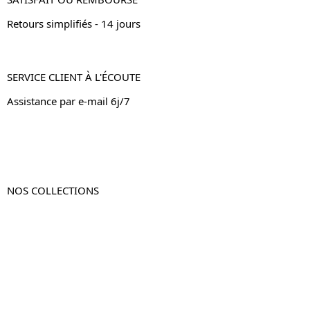
Retours simplifiés - 14 jours
SERVICE CLIENT À L'ÉCOUTE
Assistance par e-mail 6j/7
NOS COLLECTIONS
Table de chevet
Table de chevet bois
Table de chevet blanc
Table de chevet originale
Table de chevet murale
Table de chevet connectée
Table de chevet lot de 2