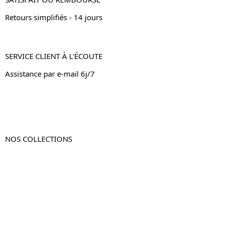
Retours simplifiés - 14 jours
SERVICE CLIENT À L'ÉCOUTE
Assistance par e-mail 6j/7
NOS COLLECTIONS
Table de chevet
Table de chevet bois
Table de chevet blanc
Table de chevet originale
Table de chevet murale
Table de chevet connectée
Table de chevet lot de 2