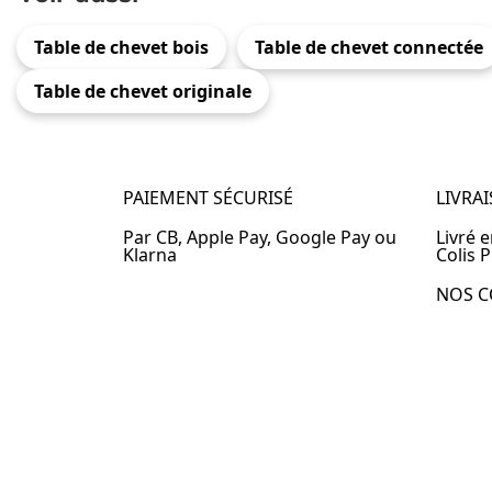
Table de chevet bois
Table de chevet connectée
Table de chevet originale
PAIEMENT SÉCURISÉ
LIVRA
Par CB, Apple Pay, Google Pay ou
Livré 
Klarna
Colis P
NOS C
Table 
Table 
Table 
Table 
Table 
Table 