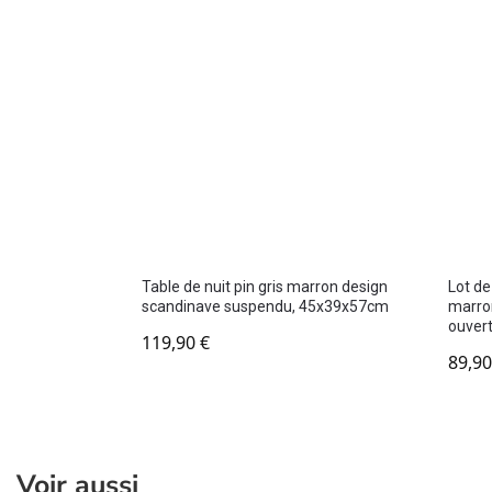
Table de nuit pin gris marron design
Lot de
scandinave suspendu, 45x39x57cm
marro
ouver
119,90
€
89,9
Voir aussi