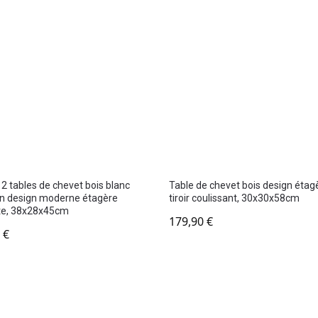
 2 tables de chevet bois blanc
Table de chevet bois design étag
n design moderne étagère
tiroir coulissant, 30x30x58cm
te, 38x28x45cm
179,90
€
0
€