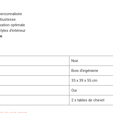
ersonnalisée.
obustesse.
ation optimale.
yles d’intérieur.
ne
.
Noir
Bois d’ingénierie
35 x 39 x 55 cm
Oui
2 x tables de chevet
le de nuit smart
.