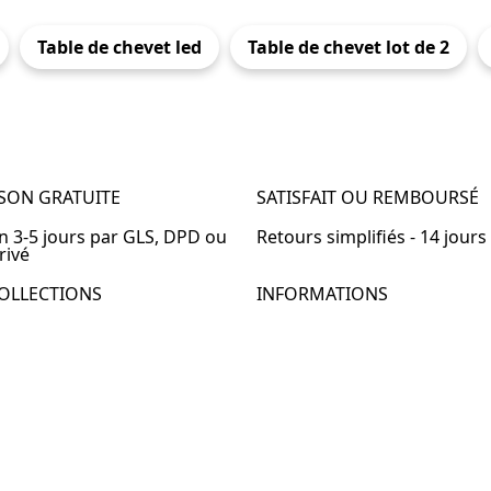
Table de chevet led
Table de chevet lot de 2
ISON GRATUITE
SATISFAIT OU REMBOURSÉ
en 3-5 jours par GLS, DPD ou
Retours simplifiés - 14 jours
rivé
OLLECTIONS
INFORMATIONS
de chevet
À propos de Table-de-Chevet
de chevet bois
Nous contacter
de chevet blanc
FAQ
de chevet originale
de chevet murale
de chevet connectée