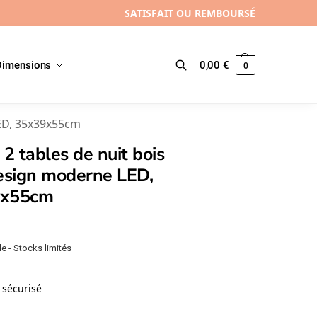
SATISFAIT OU REMBOURSÉ
Dimensions
0,00
€
0
Recherche
LED, 35x39x55cm
 2 tables de nuit bois
design moderne LED,
9x55cm
e - Stocks limités
sécurisé