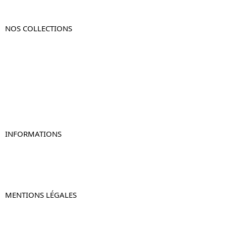
NOS COLLECTIONS
Table de chevet
Table de chevet bois
Table de chevet blanc
Table de chevet originale
Table de chevet murale
Table de chevet connectée
Table de chevet lot de 2
INFORMATIONS
À propos de Table-de-Chevet.fr
Nous contacter
FAQ
MENTIONS LÉGALES
Mentions légales
CGV & CGU