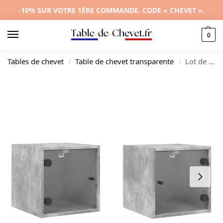
-10% SUR VOTRE 1ÈRE COMMANDE. CODE « CHEVET ».
0
Tables de chevet
Table de chevet transparente
Lot de 2 chevets bois gris design moderne mural, 35x37x35cm
/
/