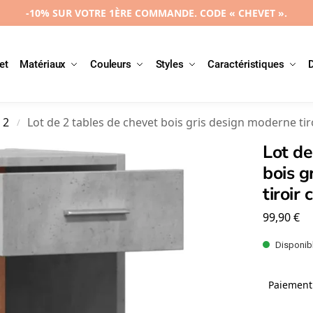
-10% SUR VOTRE 1ÈRE COMMANDE. CODE « CHEVET ».
et
Matériaux
Couleurs
Styles
Caractéristiques
 2
Lot de 2 tables de chevet bois gris design moderne ti
/
Lot de
bois g
tiroir
99,90
€
Disponibl
Paiement 