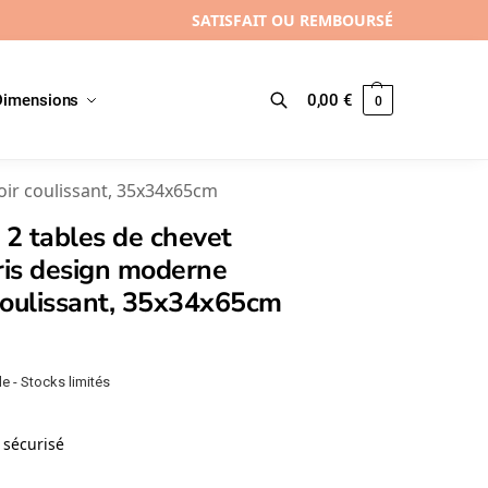
SATISFAIT OU REMBOURSÉ
Dimensions
0,00
€
0
Recherche
roir coulissant, 35x34x65cm
 2 tables de chevet
ris design moderne
 coulissant, 35x34x65cm
e - Stocks limités
sécurisé