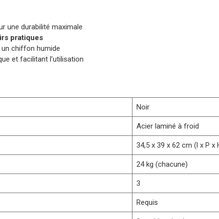
ur une durabilité maximale
oirs pratiques
ec un chiffon humide
 et facilitant l’utilisation
Noir
Acier laminé à froid
34,5 x 39 x 62 cm (l x P x 
24 kg (chacune)
3
Requis