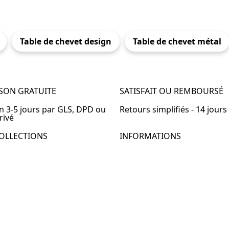
Table de chevet design
Table de chevet métal
ISON GRATUITE
SATISFAIT OU REMBOURSÉ
en 3-5 jours par GLS, DPD ou
Retours simplifiés - 14 jours
rivé
OLLECTIONS
INFORMATIONS
de chevet
À propos de Table-de-Chevet
de chevet bois
Nous contacter
de chevet blanc
FAQ
de chevet originale
de chevet murale
de chevet connectée