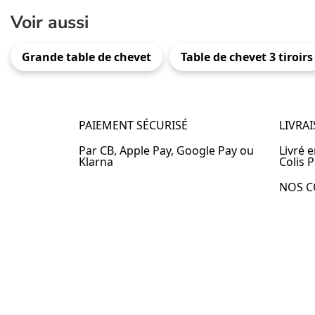
Voir aussi
Grande table de chevet
Table de chevet 3 tiroirs
PAIEMENT SÉCURISÉ
LIVRA
Par CB, Apple Pay, Google Pay ou
Livré 
Klarna
Colis P
NOS C
Table 
Table 
Table 
Table 
Table 
Table 