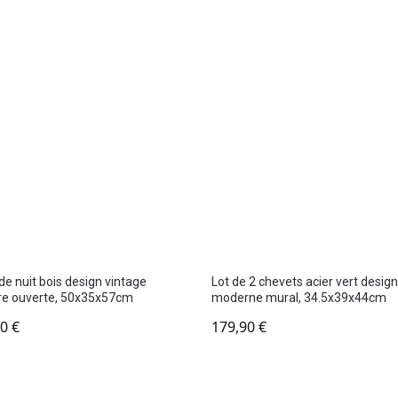
de nuit bois design vintage
Lot de 2 chevets acier vert desig
re ouverte, 50x35x57cm
moderne mural, 34.5x39x44cm
90
€
179,90
€