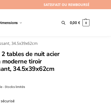
SATISFAIT OU REMBOURSÉ
Dimensions
0,00
€
0
Recherche
lissant, 34.5x39x62cm
 2 tables de nuit acier
 moderne tiroir
ssant, 34.5x39x62cm
e - Stocks limités
sécurisé