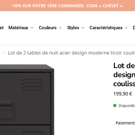
-10% SUR VOTRE 1ÈRE COMMANDE. CODE « CHEVET ».
et
Matériaux
Couleurs
Styles
Caractéristiques
l
Lot de 2 tables de nuit acier design moderne tiroir cou
/
Lot de
design
couli
199,90
€
Disponibl
Paiement 