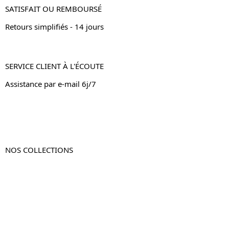
SATISFAIT OU REMBOURSÉ
Retours simplifiés - 14 jours
SERVICE CLIENT À L'ÉCOUTE
Assistance par e-mail 6j/7
NOS COLLECTIONS
Table de chevet
Table de chevet bois
Table de chevet blanc
Table de chevet originale
Table de chevet murale
Table de chevet connectée