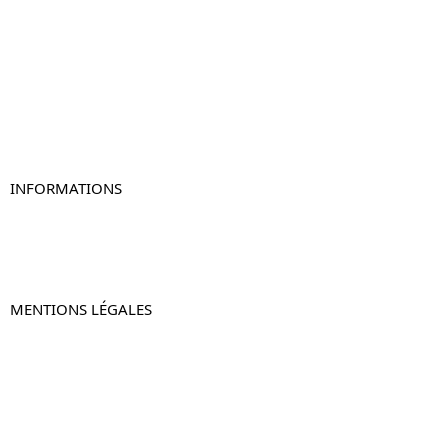
Table de chevet
Table de chevet bois
Table de chevet blanc
Table de chevet originale
Table de chevet murale
Table de chevet connectée
Table de chevet lot de 2
INFORMATIONS
À propos de Table-de-Chevet.fr
Nous contacter
FAQ
MENTIONS LÉGALES
Mentions légales
CGV & CGU
Politique de confidentialité
Retours & remboursements