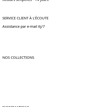
SERVICE CLIENT À L'ÉCOUTE
Assistance par e-mail 6j/7
NOS COLLECTIONS
Table de chevet
Table de chevet bois
Table de chevet blanc
Table de chevet originale
Table de chevet murale
Table de chevet connectée
Table de chevet lot de 2