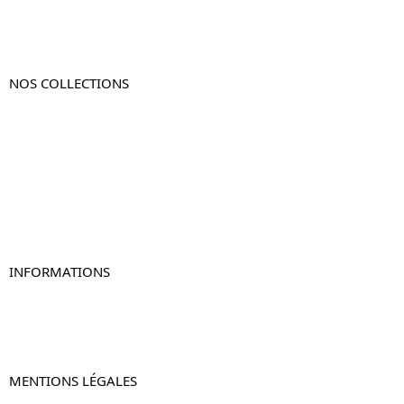
NOS COLLECTIONS
Table de chevet
Table de chevet bois
Table de chevet blanc
Table de chevet originale
Table de chevet murale
Table de chevet connectée
Table de chevet lot de 2
INFORMATIONS
À propos de Table-de-Chevet.fr
Nous contacter
FAQ
MENTIONS LÉGALES