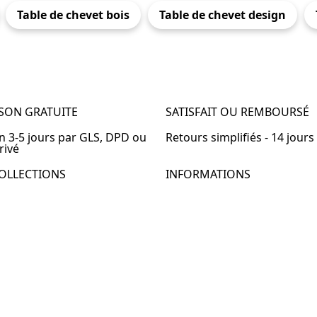
Table de chevet bois
Table de chevet design
ISON GRATUITE
SATISFAIT OU REMBOURSÉ
en 3-5 jours par GLS, DPD ou
Retours simplifiés - 14 jours
rivé
OLLECTIONS
INFORMATIONS
de chevet
À propos de Table-de-Chevet
de chevet bois
Nous contacter
de chevet blanc
FAQ
de chevet originale
de chevet murale
de chevet connectée
de chevet lot de 2