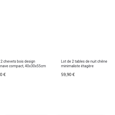
 2 chevets bois design
Lot de 2 tables de nuit chêne
inave compact, 40x30x55cm
minimaliste étagère
90
€
59,90
€