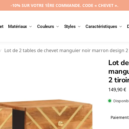
-10% SUR VOTRE 1ÈRE COMMANDE. CODE « CHEVET ».
et
Matériaux
Couleurs
Styles
Caractéristiques
Lot de 2 tables de chevet manguier noir marron design 2 
/
Lot de
mangu
2 tiro
149,90
€
Disponibl
Paiement 