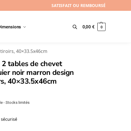
SATISFAIT OU REMBOURSÉ
Dimensions
0,00
€
0
Recherche
tiroirs, 40×33.5x46cm
 2 tables de chevet
ier noir marron design
irs, 40×33.5x46cm
e - Stocks limités
sécurisé