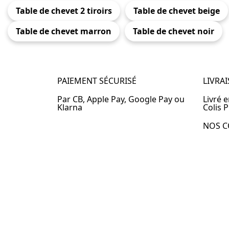
Table de chevet 2 tiroirs
Table de chevet beige
Table de chevet marron
Table de chevet noir
PAIEMENT SÉCURISÉ
LIVRA
Par CB, Apple Pay, Google Pay ou
Livré 
Klarna
Colis P
NOS C
Table 
Table 
Table 
Table 
Table 
Table 
Table 