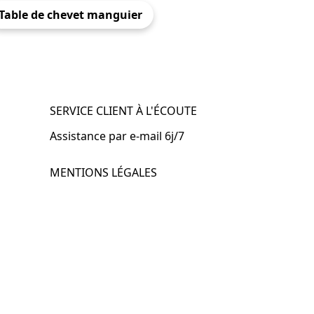
Table de chevet manguier
SERVICE CLIENT À L'ÉCOUTE
Assistance par e-mail 6j/7
MENTIONS LÉGALES
.fr
Mentions légales
CGV & CGU
Politique de confidentialité
Retours & remboursements