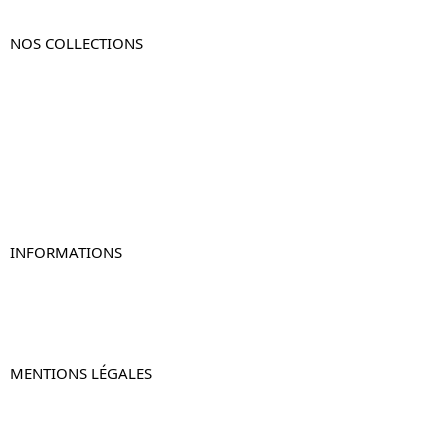
NOS COLLECTIONS
Table de chevet
Table de chevet bois
Table de chevet blanc
Table de chevet originale
Table de chevet murale
Table de chevet connectée
Table de chevet lot de 2
INFORMATIONS
À propos de Table-de-Chevet.fr
Nous contacter
FAQ
MENTIONS LÉGALES
Mentions légales
CGV & CGU