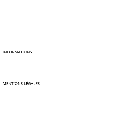
Table de chevet
Table de chevet bois
Table de chevet blanc
Table de chevet originale
Table de chevet murale
Table de chevet connectée
Table de chevet lot de 2
INFORMATIONS
À propos de Table-de-Chevet.fr
Nous contacter
FAQ
MENTIONS LÉGALES
Mentions légales
CGV & CGU
Politique de confidentialité
Retours & remboursements