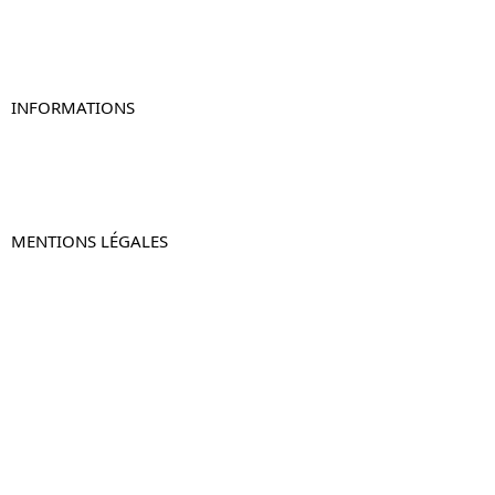
Table de chevet murale
Table de chevet connectée
Table de chevet lot de 2
INFORMATIONS
À propos de Table-de-Chevet.fr
Nous contacter
FAQ
MENTIONS LÉGALES
Mentions légales
CGV & CGU
Politique de confidentialité
Retours & remboursements
© 2024 –
Table-de-Chevet.fr
–
Plan du site