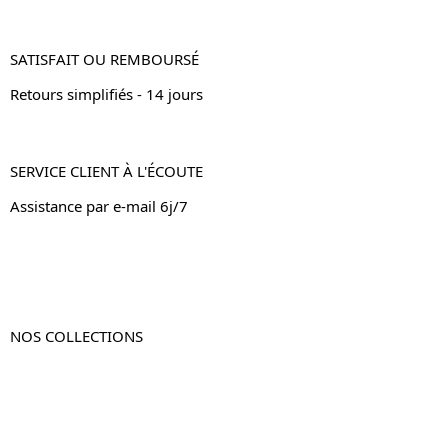
SATISFAIT OU REMBOURSÉ
Retours simplifiés - 14 jours
SERVICE CLIENT À L'ÉCOUTE
Assistance par e-mail 6j/7
NOS COLLECTIONS
Table de chevet
Table de chevet bois
Table de chevet blanc
Table de chevet originale