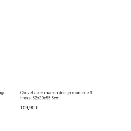
age
Chevet acier marron design moderne 3
tiroirs, 52x30x55.5cm
109,90
€