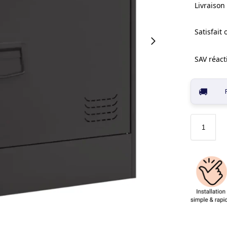
Livraison 
Satisfait
SAV réacti