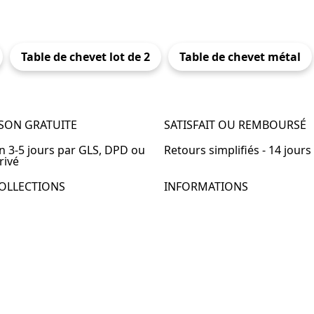
Table de chevet lot de 2
Table de chevet métal
ISON GRATUITE
SATISFAIT OU REMBOURSÉ
en 3-5 jours par GLS, DPD ou
Retours simplifiés - 14 jours
rivé
OLLECTIONS
INFORMATIONS
de chevet
À propos de Table-de-Chevet
de chevet bois
Nous contacter
de chevet blanc
FAQ
de chevet originale
de chevet murale
de chevet connectée