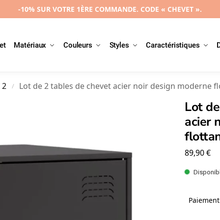
-10% SUR VOTRE 1ÈRE COMMANDE. CODE « CHEVET ».
et
Matériaux
Couleurs
Styles
Caractéristiques
 2
Lot de 2 tables de chevet acier noir design moderne f
/
Lot de
acier 
flott
89,90
€
Disponibl
Paiement 