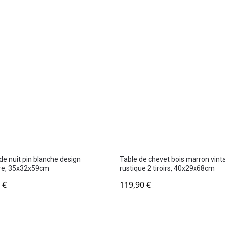
de nuit pin blanche design
Table de chevet bois marron vint
re, 35x32x59cm
rustique 2 tiroirs, 40x29x68cm
0
€
119,90
€