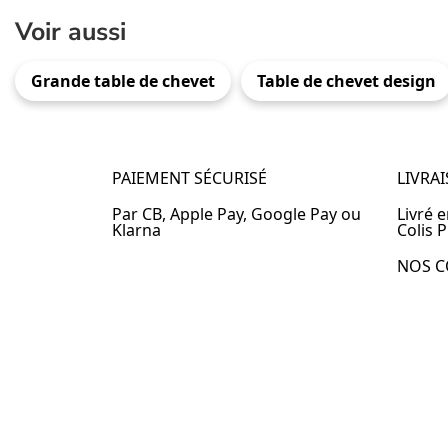
Voir aussi
Grande table de chevet
Table de chevet design
PAIEMENT SÉCURISÉ
LIVRA
Par CB, Apple Pay, Google Pay ou
Livré 
Klarna
Colis P
NOS C
Table 
Table 
Table 
Table 
Table 
Table 