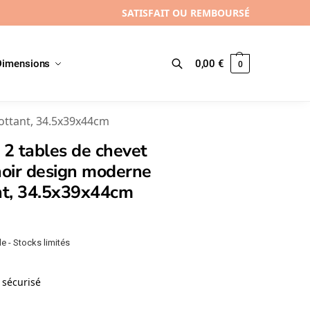
SATISFAIT OU REMBOURSÉ
Dimensions
0,00
€
0
Recherche
lottant, 34.5x39x44cm
 2 tables de chevet
noir design moderne
ant, 34.5x39x44cm
e - Stocks limités
sécurisé