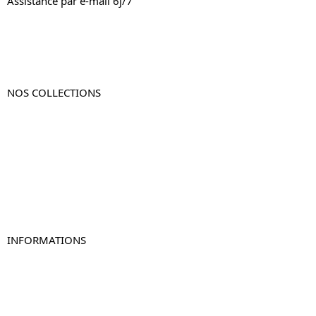
Assistance par e-mail 6j/7
NOS COLLECTIONS
Table de chevet
Table de chevet bois
Table de chevet blanc
Table de chevet originale
Table de chevet murale
Table de chevet connectée
Table de chevet lot de 2
INFORMATIONS
À propos de Table-de-Chevet.fr
Nous contacter
FAQ