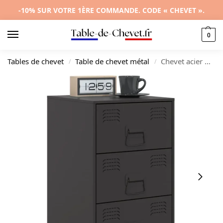
-10% SUR VOTRE 1ÈRE COMMANDE. CODE « CHEVET ».
0
Tables de chevet
Table de chevet métal
Chevet acier moderne minimaliste compact, 34.5x39x62cm
/
/