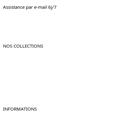
Assistance par e-mail 6j/7
NOS COLLECTIONS
Table de chevet
Table de chevet bois
Table de chevet blanc
Table de chevet originale
Table de chevet murale
Table de chevet connectée
Table de chevet lot de 2
INFORMATIONS
À propos de Table-de-Chevet.fr
Nous contacter
FAQ