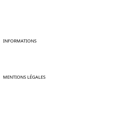
Table de chevet blanc
Table de chevet originale
Table de chevet murale
Table de chevet connectée
Table de chevet lot de 2
INFORMATIONS
À propos de Table-de-Chevet.fr
Nous contacter
FAQ
MENTIONS LÉGALES
Mentions légales
CGV & CGU
Politique de confidentialité
Retours & remboursements
© 2024 –
Table-de-Chevet.fr
–
Plan du site