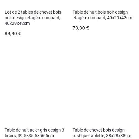
Lot de 2 tables de chevet bois
Table de nuit bois noir design
noir design étagère compact,
étagère compact, 40x29x42cm
40x29x42cm
79,90
€
89,90
€
Table de nuit acier gris design 3
Table de chevet bois design
tiroirs, 39.5×35.5×56.5cm
rustique tablette, 38x28x38cm