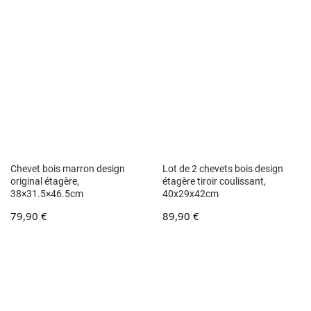
Chevet bois marron design
Lot de 2 chevets bois design
original étagère,
étagère tiroir coulissant,
38×31.5×46.5cm
40x29x42cm
79,90
€
89,90
€