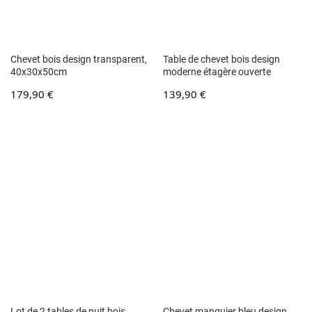
Chevet bois design transparent,
Table de chevet bois design
40x30x50cm
moderne étagère ouverte
179,90
€
139,90
€
Lot de 2 tables de nuit bois
Chevet manguier bleu design