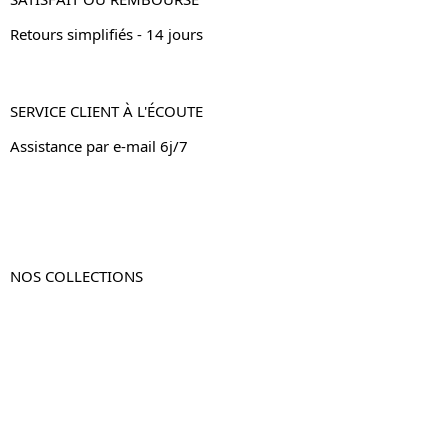
Retours simplifiés - 14 jours
SERVICE CLIENT À L'ÉCOUTE
Assistance par e-mail 6j/7
NOS COLLECTIONS
Table de chevet
Table de chevet bois
Table de chevet blanc
Table de chevet originale
Table de chevet murale
Table de chevet connectée
Table de chevet lot de 2