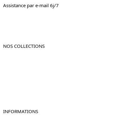
Assistance par e-mail 6j/7
NOS COLLECTIONS
Table de chevet
Table de chevet bois
Table de chevet blanc
Table de chevet originale
Table de chevet murale
Table de chevet connectée
Table de chevet lot de 2
INFORMATIONS
À propos de Table-de-Chevet.fr
Nous contacter
FAQ