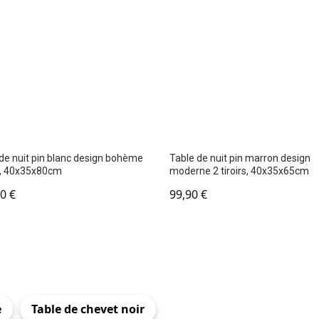
de nuit pin blanc design bohème
Table de nuit pin marron design
ir, 40x35x80cm
moderne 2 tiroirs, 40x35x65cm
90
€
99,90
€
e
Table de chevet noir