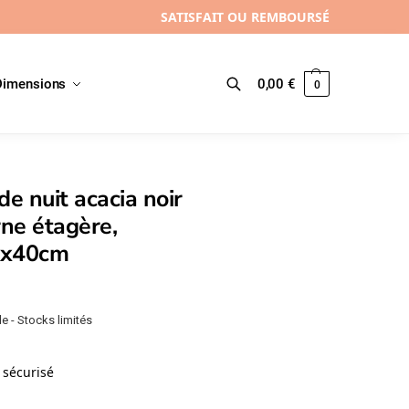
SATISFAIT OU REMBOURSÉ
Dimensions
0,00
€
0
Recherche
de nuit acacia noir
ne étagère,
0x40cm
e - Stocks limités
sécurisé