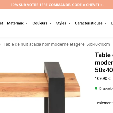
-10% SUR VOTRE 1ÈRE COMMANDE. CODE « CHEVET ».
et
Matériaux
Couleurs
Styles
Caractéristiques
Table de nuit acacia noir moderne étagère, 50x40x40cm
/
Table 
moder
50x4
109,90
€
Disponibl
Paiement 