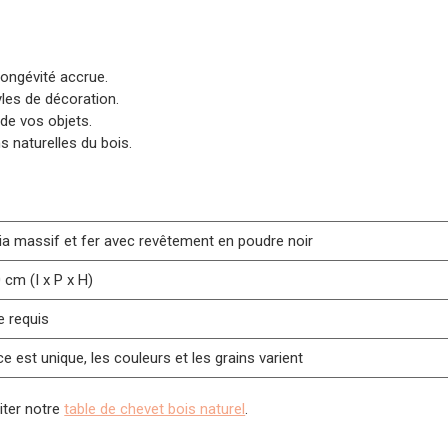
longévité accrue.
yles de décoration.
de vos objets.
s naturelles du bois.
ia massif et fer avec revêtement en poudre noir
 cm (I x P x H)
 requis
e est unique, les couleurs et les grains varient
iter notre
table de chevet bois naturel
.