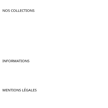
NOS COLLECTIONS
Table de chevet
Table de chevet bois
Table de chevet blanc
Table de chevet originale
Table de chevet murale
Table de chevet connectée
Table de chevet lot de 2
INFORMATIONS
À propos de Table-de-Chevet.fr
Nous contacter
FAQ
MENTIONS LÉGALES
Mentions légales
CGV & CGU