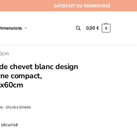
SATISFAIT OU REMBOURSÉ
Dimensions
0,00
€
0
Recherche
60cm
de chevet blanc design
ne compact,
5x60cm
e - Stocks limités
sécurisé