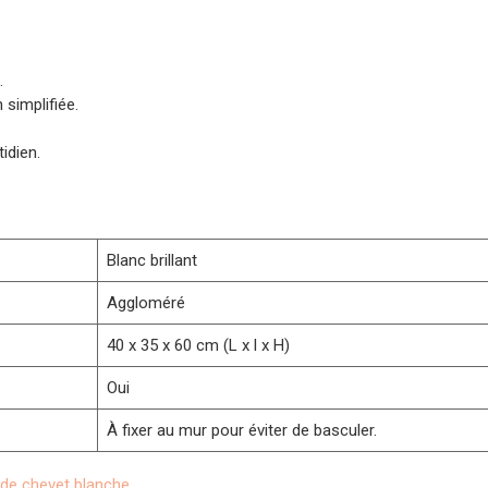
.
 simplifiée.
idien.
Blanc brillant
Aggloméré
40 x 35 x 60 cm (L x l x H)
Oui
À fixer au mur pour éviter de basculer.
 de chevet blanche
.