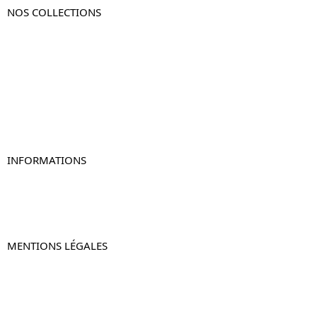
NOS COLLECTIONS
Table de chevet
Table de chevet bois
Table de chevet blanc
Table de chevet originale
Table de chevet murale
Table de chevet connectée
Table de chevet lot de 2
INFORMATIONS
À propos de Table-de-Chevet.fr
Nous contacter
FAQ
MENTIONS LÉGALES
Mentions légales
CGV & CGU
Politique de confidentialité