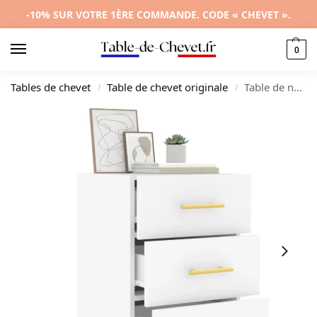
-10% SUR VOTRE 1ÈRE COMMANDE. CODE « CHEVET ».
0
Tables de chevet
Table de chevet originale
Table de nuit bois blanc design étagère, 40x40x66cm
/
/