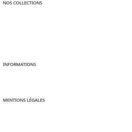
NOS COLLECTIONS
Table de chevet
Table de chevet bois
Table de chevet blanc
Table de chevet originale
Table de chevet murale
Table de chevet connectée
Table de chevet lot de 2
INFORMATIONS
À propos de Table-de-Chevet.fr
Nous contacter
FAQ
MENTIONS LÉGALES
Mentions légales
CGV & CGU
Politique de confidentialité
Retours & remboursements