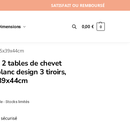
SATISFAIT OU REMBOURSÉ
Dimensions
0,00
€
0
Recherche
34.5x39x44cm
 2 tables de chevet
blanc design 3 tiroirs,
39x44cm
e - Stocks limités
sécurisé