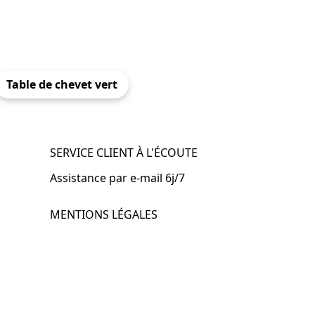
Table de chevet vert
SERVICE CLIENT À L'ÉCOUTE
Assistance par e-mail 6j/7
MENTIONS LÉGALES
.fr
Mentions légales
CGV & CGU
Politique de confidentialité
Retours & remboursements