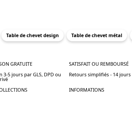
Table de chevet design
Table de chevet métal
ISON GRATUITE
SATISFAIT OU REMBOURSÉ
en 3-5 jours par GLS, DPD ou
Retours simplifiés - 14 jours
rivé
OLLECTIONS
INFORMATIONS
de chevet
À propos de Table-de-Chevet
de chevet bois
Nous contacter
de chevet blanc
FAQ
de chevet originale
de chevet murale