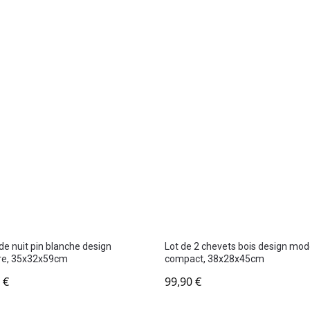
de nuit pin blanche design
Lot de 2 chevets bois design mo
re, 35x32x59cm
compact, 38x28x45cm
0
€
99,90
€