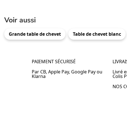
Voir aussi
Grande table de chevet
Table de chevet blanc
PAIEMENT SÉCURISÉ
LIVRA
Par CB, Apple Pay, Google Pay ou
Livré 
Klarna
Colis P
NOS C
Table 
Table 
Table 
Table 
Table 