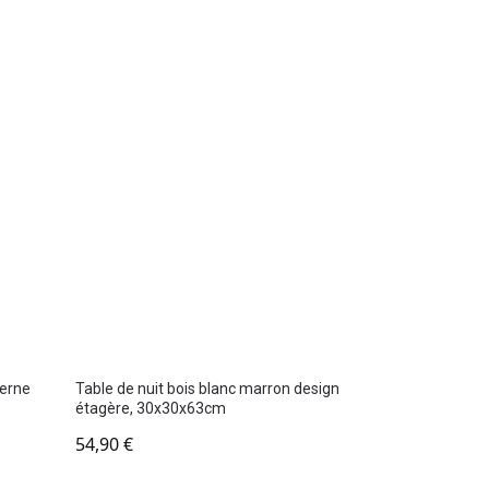
derne
Table de nuit bois blanc marron design
étagère, 30x30x63cm
54,90
€