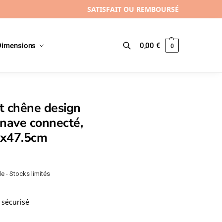
SATISFAIT OU REMBOURSÉ
Dimensions
0,00
€
0
Recherche
m
t chêne design
nave connecté,
x47.5cm
e - Stocks limités
sécurisé