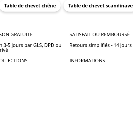
Table de chevet chêne
Table de chevet scandinave
ISON GRATUITE
SATISFAIT OU REMBOURSÉ
en 3-5 jours par GLS, DPD ou
Retours simplifiés - 14 jours
rivé
OLLECTIONS
INFORMATIONS
de chevet
À propos de Table-de-Chevet
de chevet bois
Nous contacter
de chevet blanc
FAQ
de chevet originale
de chevet murale
de chevet connectée
de chevet lot de 2