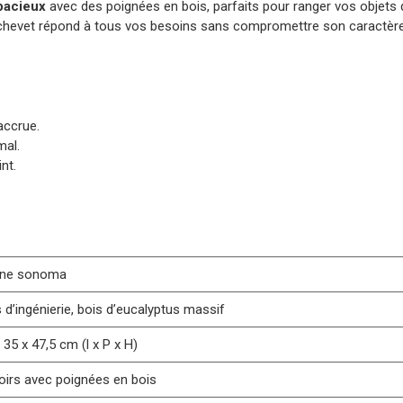
spacieux
avec des poignées en bois, parfaits pour ranger vos objets 
ce chevet répond à tous vos besoins sans compromettre son caractère
accrue.
mal.
nt.
ne sonoma
 d’ingénierie, bois d’eucalyptus massif
 35 x 47,5 cm (l x P x H)
roirs avec poignées en bois