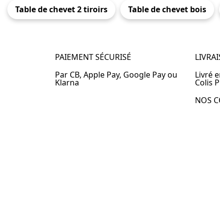
Table de chevet 2 tiroirs
Table de chevet bois
PAIEMENT SÉCURISÉ
LIVRA
Par CB, Apple Pay, Google Pay ou
Livré 
Klarna
Colis P
NOS C
Table 
Table 
Table 
Table 
Table 
Table 
Table 
© 2024 –
Table-de-Chevet.fr
–
Plan du site