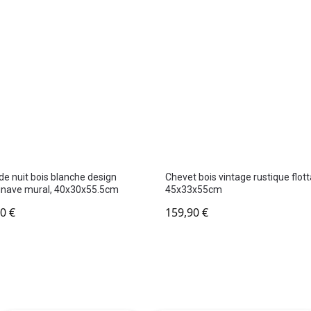
de nuit bois blanche design
Chevet bois vintage rustique flott
inave mural, 40x30x55.5cm
45x33x55cm
90
€
159,90
€