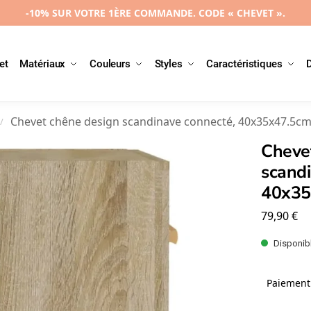
-10% SUR VOTRE 1ÈRE COMMANDE. CODE « CHEVET ».
et
Matériaux
Couleurs
Styles
Caractéristiques
Chevet chêne design scandinave connecté, 40x35x47.5c
/
Cheve
scandi
40x35
79,90
€
Disponibl
Paiement 