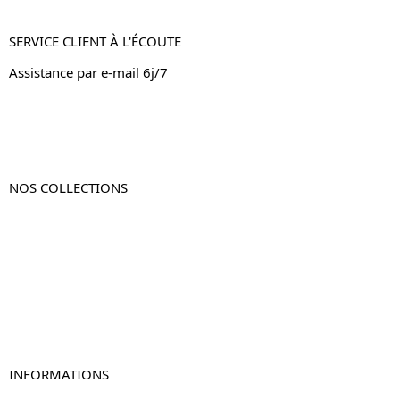
SERVICE CLIENT À L'ÉCOUTE
Assistance par e-mail 6j/7
NOS COLLECTIONS
Table de chevet
Table de chevet bois
Table de chevet blanc
Table de chevet originale
Table de chevet murale
Table de chevet connectée
Table de chevet lot de 2
INFORMATIONS