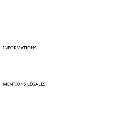
Table de chevet bois
Table de chevet blanc
Table de chevet originale
Table de chevet murale
Table de chevet connectée
Table de chevet lot de 2
INFORMATIONS
À propos de Table-de-Chevet.fr
Nous contacter
FAQ
MENTIONS LÉGALES
Mentions légales
CGV & CGU
Politique de confidentialité
Retours & remboursements
© 2024 –
Table-de-Chevet.fr
–
Plan du site