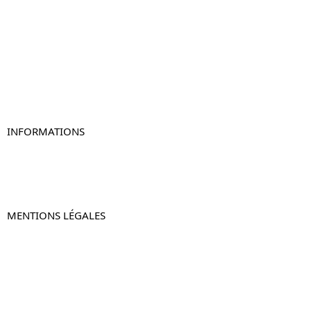
Table de chevet
Table de chevet bois
Table de chevet blanc
Table de chevet originale
Table de chevet murale
Table de chevet connectée
Table de chevet lot de 2
INFORMATIONS
À propos de Table-de-Chevet.fr
Nous contacter
FAQ
MENTIONS LÉGALES
Mentions légales
CGV & CGU
Politique de confidentialité
Retours & remboursements