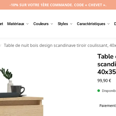
-10% SUR VOTRE 1ÈRE COMMANDE. CODE « CHEVET ».
et
Matériaux
Couleurs
Styles
Caractéristiques
Table de nuit bois design scandinave tiroir coulissant, 4
/
Table 
scandi
40x3
99,90
€
Disponibl
Paiement 