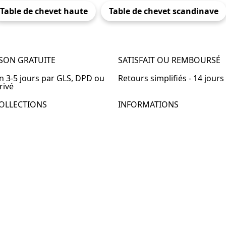
Table de chevet haute
Table de chevet scandinave
ISON GRATUITE
SATISFAIT OU REMBOURSÉ
en 3-5 jours par GLS, DPD ou
Retours simplifiés - 14 jours
rivé
OLLECTIONS
INFORMATIONS
de chevet
À propos de Table-de-Chevet
de chevet bois
Nous contacter
de chevet blanc
FAQ
de chevet originale
de chevet murale
de chevet connectée
de chevet lot de 2