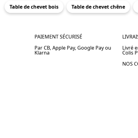
Table de chevet bois
Table de chevet chêne
PAIEMENT SÉCURISÉ
LIVRA
Par CB, Apple Pay, Google Pay ou
Livré 
Klarna
Colis P
NOS C
Table 
Table 
Table 
Table 
Table 
Table 
Table 
© 2024 –
Table-de-Chevet.fr
–
Plan du site