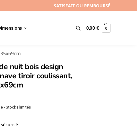
SATISFAIT OU REMBOURSÉ
Dimensions
0,00
€
0
Recherche
0x35x69cm
de nuit bois design
nave tiroir coulissant,
5x69cm
e - Stocks limités
sécurisé