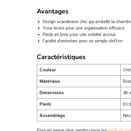
Avantages
Design scandinave chic qui embellit la chambr
Trois tiroirs pour une organisation efficace
Pieds en bois pour une solidité accrue
Facilité d’entretien avec un simple chiffon
Caractéristiques
Couleur
Chê
Matériaux
Bois
Dimensions
40 x
Pieds
En 
Assemblage
Néce
Pour en savoir plus, rendez-vous sur
table de nui