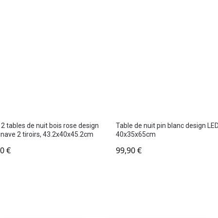
 2 tables de nuit bois rose design
Table de nuit pin blanc design LED
nave 2 tiroirs, 43.2x40x45.2cm
40x35x65cm
90
€
99,90
€