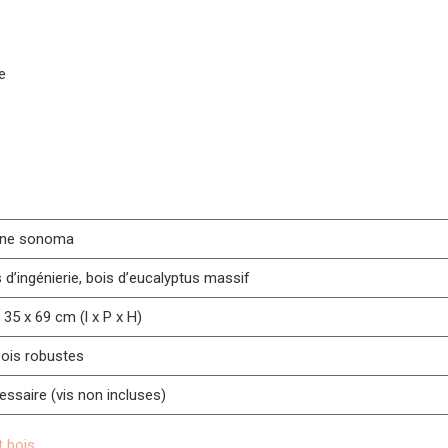
e
ne sonoma
 d’ingénierie, bois d’eucalyptus massif
 35 x 69 cm (l x P x H)
bois robustes
ssaire (vis non incluses)
t bois
.