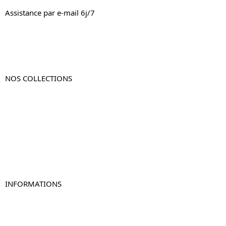
Assistance par e-mail 6j/7
NOS COLLECTIONS
Table de chevet
Table de chevet bois
Table de chevet blanc
Table de chevet originale
Table de chevet murale
Table de chevet connectée
Table de chevet lot de 2
INFORMATIONS
À propos de Table-de-Chevet.fr
Nous contacter
FAQ