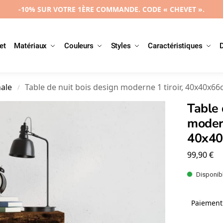
-10% SUR VOTRE 1ÈRE COMMANDE. CODE « CHEVET ».
et
Matériaux
Couleurs
Styles
Caractéristiques
nale
Table de nuit bois design moderne 1 tiroir, 40x40x6
/
Table 
modern
40x4
99,90
€
Disponibl
Paiement 