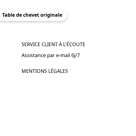
Table de chevet originale
SERVICE CLIENT À L'ÉCOUTE
Assistance par e-mail 6j/7
MENTIONS LÉGALES
.fr
Mentions légales
CGV & CGU
Politique de confidentialité
Retours & remboursements