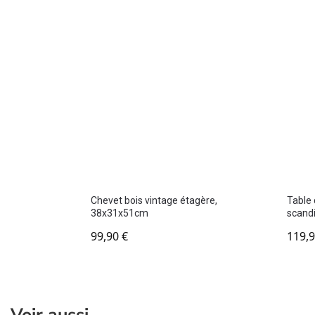
Chevet bois vintage étagère,
Table 
38x31x51cm
scand
99,90
€
119,