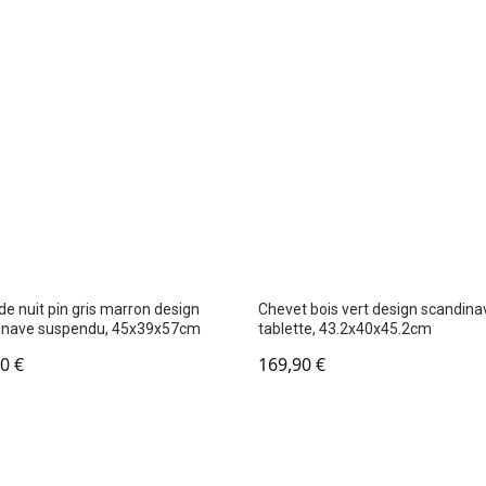
de nuit pin gris marron design
Chevet bois vert design scandina
inave suspendu, 45x39x57cm
tablette, 43.2x40x45.2cm
90
€
169,90
€