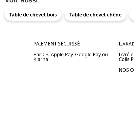
Voir aussi
Table de chevet bois
Table de chevet chêne
PAIEMENT SÉCURISÉ
LIVRA
Par CB, Apple Pay, Google Pay ou
Livré 
Klarna
Colis P
NOS C
Table 
Table 
Table 
Table 
Table 
Table 
Table 