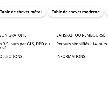
Table de chevet métal
Table de chevet moderne
ISON GRATUITE
SATISFAIT OU REMBOURSÉ
en 3-5 jours par GLS, DPD ou
Retours simplifiés - 14 jours
rivé
OLLECTIONS
INFORMATIONS
de chevet
À propos de Table-de-Chevet
de chevet bois
Nous contacter
de chevet blanc
FAQ
de chevet originale
de chevet murale
de chevet connectée
de chevet lot de 2