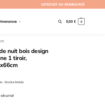
SATISFAIT OU REMBOURSÉ
Dimensions
0,00
€
0
Recherche
6cm
de nuit bois design
e 1 tiroir,
0x66cm
e - Stocks limités
sécurisé