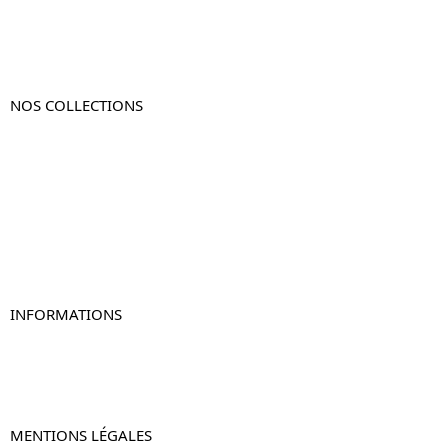
NOS COLLECTIONS
Table de chevet
Table de chevet bois
Table de chevet blanc
Table de chevet originale
Table de chevet murale
Table de chevet connectée
Table de chevet lot de 2
INFORMATIONS
À propos de Table-de-Chevet.fr
Nous contacter
FAQ
MENTIONS LÉGALES