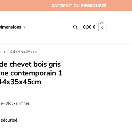
SATISFAIT OU REMBOURSÉ
Dimensions
0,00
€
0
Recherche
iroir, 44x35x45cm
de chevet bois gris
ne contemporain 1
, 44x35x45cm
e - Stocks limités
sécurisé