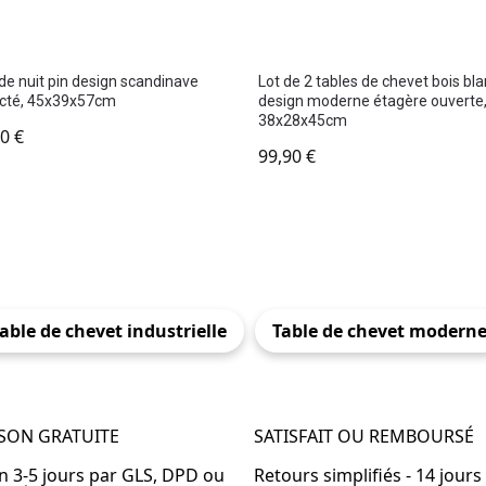
de nuit pin design scandinave
Lot de 2 tables de chevet bois bl
cté, 45x39x57cm
design moderne étagère ouverte
38x28x45cm
90
€
99,90
€
able de chevet industrielle
Table de chevet modern
ISON GRATUITE
SATISFAIT OU REMBOURSÉ
en 3-5 jours par GLS, DPD ou
Retours simplifiés - 14 jours