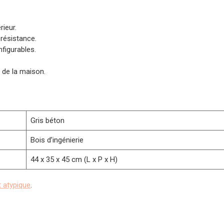
rieur.
 résistance.
figurables.
s de la maison.
Gris béton
Bois d’ingénierie
44 x 35 x 45 cm (L x P x H)
 atypique
.