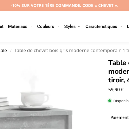
-10% SUR VOTRE 1ÈRE COMMANDE. CODE « CHEVET ».
et
Matériaux
Couleurs
Styles
Caractéristiques
nale
Table de chevet bois gris moderne contemporain 1 t
/
Table 
moder
tiroir
59,90
€
Disponibl
Paiement 