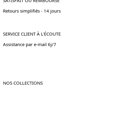
SATISFAIT OU REMBOURSÉ
Retours simplifiés - 14 jours
SERVICE CLIENT À L'ÉCOUTE
Assistance par e-mail 6j/7
NOS COLLECTIONS
Table de chevet
Table de chevet bois
Table de chevet blanc
Table de chevet originale
Table de chevet murale
Table de chevet connectée