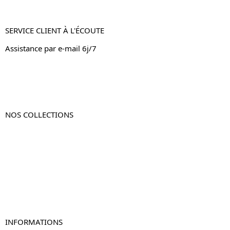
SERVICE CLIENT À L'ÉCOUTE
Assistance par e-mail 6j/7
NOS COLLECTIONS
Table de chevet
Table de chevet bois
Table de chevet blanc
Table de chevet originale
Table de chevet murale
Table de chevet connectée
Table de chevet lot de 2
INFORMATIONS