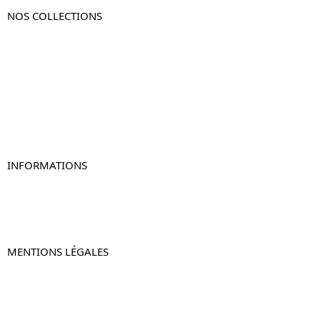
NOS COLLECTIONS
Table de chevet
Table de chevet bois
Table de chevet blanc
Table de chevet originale
Table de chevet murale
Table de chevet connectée
Table de chevet lot de 2
INFORMATIONS
À propos de Table-de-Chevet.fr
Nous contacter
FAQ
MENTIONS LÉGALES
Mentions légales
CGV & CGU
Politique de confidentialité