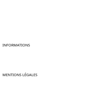
Table de chevet
Table de chevet bois
Table de chevet blanc
Table de chevet originale
Table de chevet murale
Table de chevet connectée
Table de chevet lot de 2
INFORMATIONS
À propos de Table-de-Chevet.fr
Nous contacter
FAQ
MENTIONS LÉGALES
Mentions légales
CGV & CGU
Politique de confidentialité
Retours & remboursements