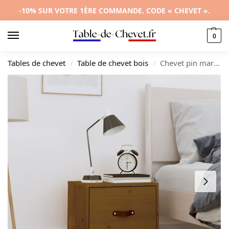
-10% SUR VOTRE 1ÈRE COMMANDE. CODE « CHEVET ».
0
Tables de chevet
Table de chevet bois
Chevet pin marron contemporain rustique étagère, 40x34x35cm
/
/