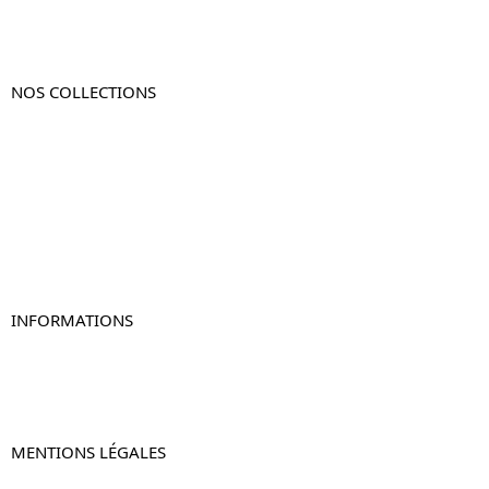
NOS COLLECTIONS
Table de chevet
Table de chevet bois
Table de chevet blanc
Table de chevet originale
Table de chevet murale
Table de chevet connectée
Table de chevet lot de 2
INFORMATIONS
À propos de Table-de-Chevet.fr
Nous contacter
FAQ
MENTIONS LÉGALES