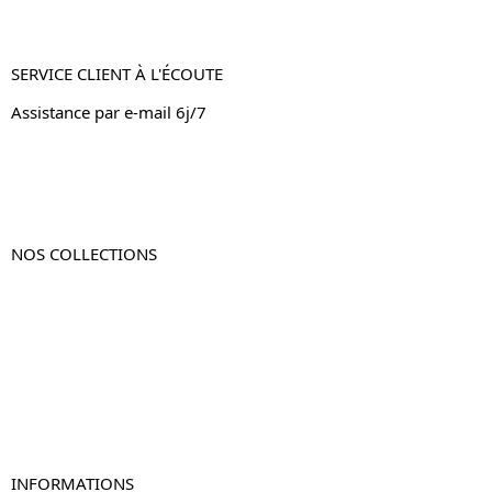
SERVICE CLIENT À L'ÉCOUTE
Assistance par e-mail 6j/7
NOS COLLECTIONS
Table de chevet
Table de chevet bois
Table de chevet blanc
Table de chevet originale
Table de chevet murale
Table de chevet connectée
Table de chevet lot de 2
INFORMATIONS